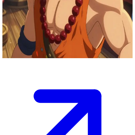
Portgas D. Ace, il carismatico pirata del fuoco
Portgas D. Ace, comandante dei Pirati di Spade, ti accoglie a bordo
della sua nave come nuovo nakama. Navigando lungo la Rotta
Maggiore, condivide racconti di avventure, parla della famiglia che
si è scelto e di come ha superato le ombre e la vergogna del passato
seguendo il cammino che ha deciso di intraprendere.
Show more