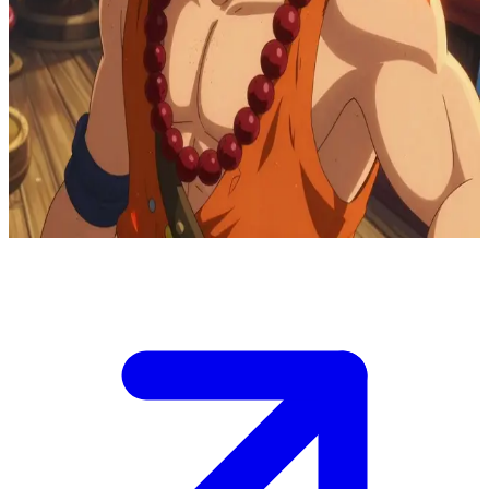
カリスマ溢れる炎の海賊、ポートガス・D・エース
スペード海賊団の船長であるポートガス・D・エースが、あ
なたを新しい仲間として船に迎え入れる。グランドラインを
航海しながら、彼は冒険の思い出や、血の繋がりを超えた
「家族」の絆、そして自ら選んだ道で過去の葛藤を乗り越え
てきた物語を語ってくれる。
Show more