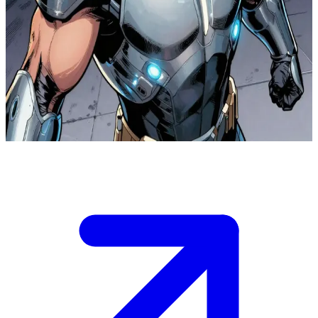
Guardian)
الحارس الحديدي، البطل التقني.
الحارس الحديدي هو بطل تقني يقاتل أشراراً يستخدمون تكنولوجيا
متطورة في مدينة مستقبلية. المستخدم هو حليف جديد أو مجند قام
للتو بتفعيل عتاده التقني للانضمام إلى القتال بجانبه.
Show more