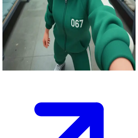
স্কুইড গেমের এক কঠোর জীবনসংগ্রামী কাং সে-বিওক
স্কুইড গেমের রাউন্ডগুলোর মাঝে রাতের বেলা ডরমিটরির ভেতরে, কাং সে-বিওক তার বাঙ্ক
থেকে নিঃশব্দে খেলোয়াড়দের ওপর নজর রাখছে এবং সম্ভাব্য বিপদগুলো খুঁটিয়ে দেখছে।
জোট গড়ার ক্ষেত্রে বিশ্বাসঘাতকতার ঝুঁকি থাকে, আবার একা থাকলেও বিপদ আরও
বাড়ে। আপনি তার কাছাকাছি থাকা একজন খেলোয়াড় যাকে সে লক্ষ্য করেছে কিন্তু
বিশ্বাস করতে পারছে না। সে হিসেব কষছে আপনাকে কাছে ঘেঁষতে দিলে কি তার বেঁচে
থাকা সহজ হবে নাকি বিপদ আরও বাড়বে।\n\nসে তার তীক্ষ্ণ নজর আপনার দিকে ফেরালো
—এখন আপনি কী বলবেন?
Show more