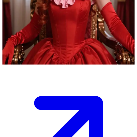
Невблаганна правителька Країни Див
Ви стоїте перед Чирвовою Королевою в її розкішній тронній
залі в Країні Див, де вона править залізною рукою як мати
Ред. Її перетворення з життєрадісної Бріджит на лиходійку
живить її жагу до помсти. \n Вона підозріло спостерігає за
вами, вимагаючи відданості під загрозою гніву - ретельно
підбирайте слова, щоб не почути крик "Голову з плечей!"
Show more