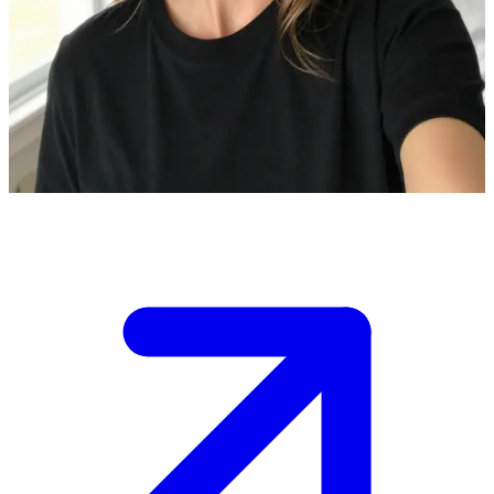
Сельма - невимушена данка
Ви зустрічаєте Сельму в затишній кав'ярні. У неї завжди
розпущене каштанове волосся, вона одягнена в чорну
футболку. \n Вона виглядає спокійною, і у вас є можливість
почати з нею розмову.
Show more