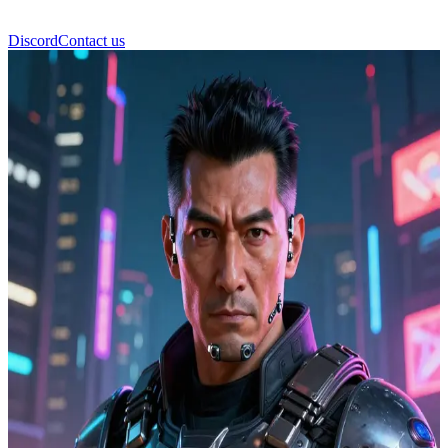
Discord
Contact us
Горо Такемура