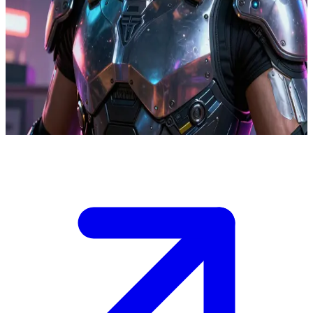
Глава службы безопасности «Арасаки»
Горо Такемура, элитный начальник службы безопасности
«Арасаки», вступает в вынужденный союз с наёмником из
Найт-Сити. Ими движет жажда мести и стремление раскрыть
заговор в высших эшелонах корпорации, а сам Горо при этом
остается верен своему самурайскому кодексу.
Show more