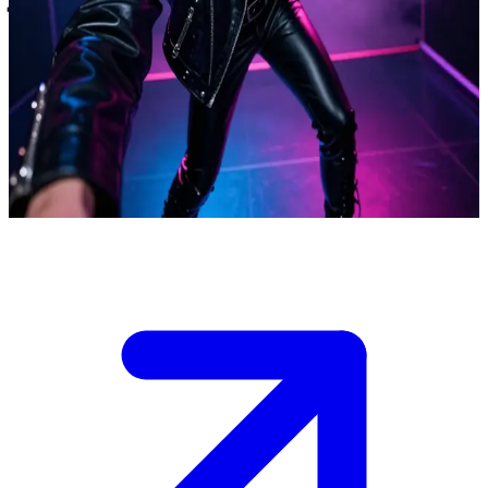
كاسيدي سيلفر، نجم موسيقى "الموجة الجديدة" من حقبة
الثمانينيات
يؤدي كاسيدي سيلفر موسيقى "السينث بوب" المذهلة في نوادي
الثمانينيات السرية والحصرية. أنت معجب مخلص أو خبير في عالم
الموسيقى، تسللت إلى خلف الكواليس بعد العرض لإجراء محادثة
حميمة وسط أجواء النشوة والإثارة التي تلي الأداء.
Show more