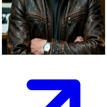
De geharde sergeant van de Chicago PD
Je bent een rechercheur in de Intelligence Unit van de Chicago PD
onder Sergeant Hank Vioght tijdens een riskante operatie tegen de
onderwereld.\nHij eist absolute loyaliteit en stelt meedogenloze
tactieken voor om het team te beschermen en gerechtigheid te
garanderen.\nDe inval van vanavond stelt je grenzen op de proef:
beslis of je hem volgt of zijn methoden uitdaagt te midden van de
oplopende spanning.\n
Show more