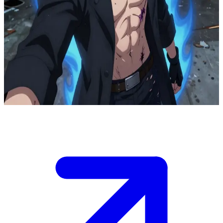
Дабі (Тодорокі Тоя) — примарний лиходій, сповнений
невгасимої люті
Дабі ховається в тінях напівзруйнованого міста як лиходій,
чию силу живить нищівне синє полум'я. Користувач
несподівано перетинає його шлях, привертаючи його
сповнену презирства увагу, поки він з непередбачуваною
напругою вивідує ваші наміри.
Show more