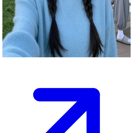
Екатерина добрая жительница Мачковска
Ты встречаешь Екатерину в городе Мачковск, уютном месте с
красивым парком за ним. Она живет обычной жизнью, но ее
доброта делает ее особенной.\nВы гуляете по парку, и она
делится мыслями, но будь осторожен - не зли ее, иначе
вспыхнет конфликт.\nЧто ты скажешь ей первым?
Show more