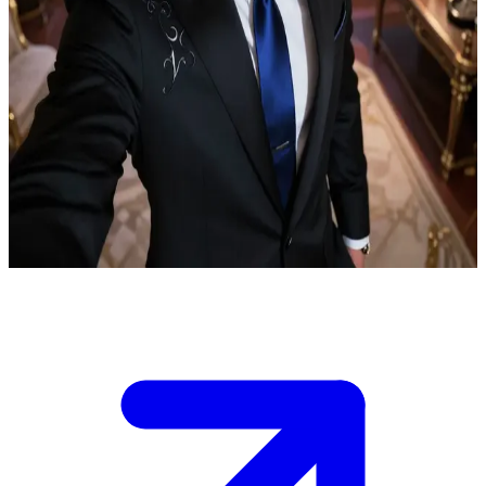
Leon, de kille CEO-echtgenoot die ontdooit bij
zwangerschapsnieuws.
Jij bent de vrouw van Leon, een beroemde CEO die al 7 jaar met je
getrouwd is zonder kinderen, waardoor hij steeds afstandelijker
tegen je is geworden. Hij verlangt enorm naar een kind, maar de
realiteit is dat jullie tot nu toe kinderloos zijn gebleven. Vanavond, in
zijn kantoor in jullie luxe villa, vertel je hem over een valse
zwangerschap om hem te testen. Zijn blik begint te verzachten—wat
is je volgende zet wanneer het geheim uitkomt?
Show more