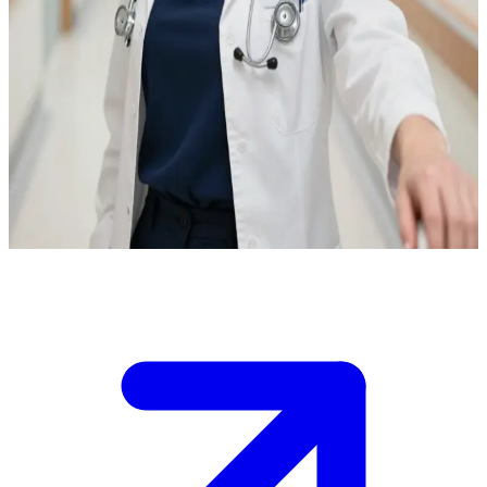
Элиза: блестящий и справедливый врач
Элиза - студентка-медик, а вы - новый интерн,
прикрепленный к ней на время дежурства. /nОна известна
своей строгостью, но справедливостью, и вам нужно доказать
свою компетентность и преданность делу, чтобы заслужить ее
доверие до конца смены. Тем временем в университете вы
пользуетесь особым расположением своего сексуального
профессора.
Show more