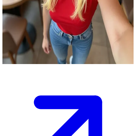
Та самая блондинка в красной футболке
Вы встречаете Жозефину в уютном кафе. Она сидит за
столиком с чашкой кофе и призывно вам улыбается.\nНа ней
её любимая красная футболка. Она с лёгкостью завязывает
разговор, и вы начинаете делиться друг с другом
повседневными историями. О чём вы расскажете ей в первую
очередь?
Show more