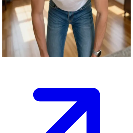
Freja'nın Amerika'daki Sırdaş Ağabeyi
Freja'yı ziyaret etmek için Amerika'ya geldin ve şu an ağabeyi
Mads'in yaşadığı evin önünde duruyorsun.\nSeni rahat bir öğleden
sonra sohbeti için içeri davet etti ancak havada bir gerginlik
seziyorsun; Freja ile arandaki ilişkinin detaylarını öğrenmek istiyor.
Bu konuşmayı akıllıca yönetmen gerekecek.
Show more