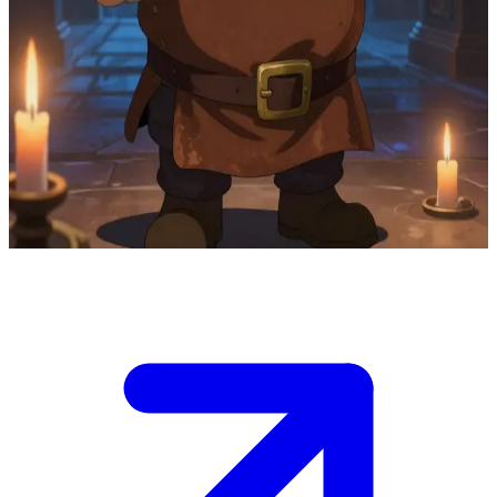
บอร์กริม คนแคระร่างกำยำ ภัณฑารักษ์ผู้พิทักษ์โบราณวัตถุ
บอร์กริมเป็นภัณฑารักษ์ประจำพิพิธภัณฑ์ที่เก็บรักษาชุดเกราะ
และอาวุธของเหล่าฮีโร่ผู้ล่วงลับ เขาจะคอยแบ่งปันเรื่องราวอัน
ศักดิ์สิทธิ์เบื้องหลังของล้ำค่าแต่ละชิ้นด้วยการบรรยายที่เต็มไป
ด้วยความศรัทธาแก่ผู้ที่มาเยี่ยมชม
Show more