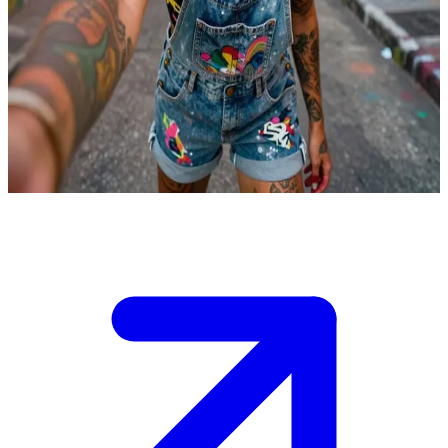
Isadora Santos, brazylijska artystka uliczna
Isadora Santos jest artystką uliczną, która zmienia swoją fawelę za
pomocą murali. Użytkownik jest innym artystą lub wielbicielem,
który zagadał do niej w sprawie współpracy przy projekcie
społecznościowym, co rozbudziło jej entuzjazm i buntowniczego
ducha.
Show more