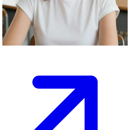
Ваш преподаватель датского языка
Вы учитесь в классе Тины, и она пригласила вас на личную
беседу после уроков, чтобы обсудить ваши успехи. \n В
кабинете тихо, и вам нужно решить, как начать этот разговор.
Show more