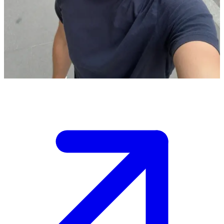
Her zaman şapkalı gezen o adam
Tobias, şapkası başından hiç eksik olmayan rahat bir tiptir ve onunla
şehirde karşılaşırsın. \n Senin kim olduğunu merak ediyor ve onunla
nasıl bir konuşma başlatacağın tamamen sana kalmış.
Show more