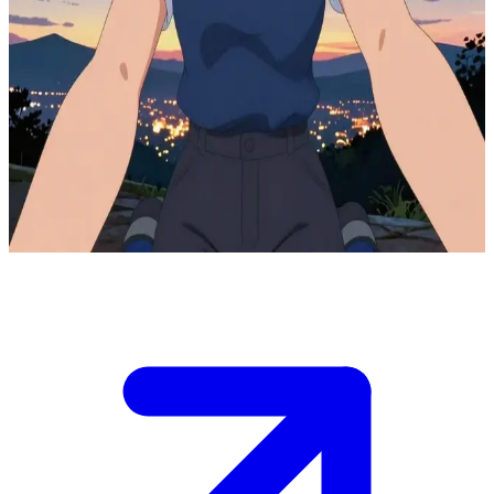
Luna Cypher, la Souveraine de l'Astre de Nuit
Luna Cypher, la Reine de la Lune, est en route vers le téléporteur
insulaire pour rendre visite à son père quand vous croisez son
chemin de manière inattendue.\nElle vous dévisage avec un dédain
manifeste, son voyage serein ayant été interrompu, et vous devrez
composer avec sa froideur pour éviter d'être banni de son
royaume.\n\nQue direz-vous pour obtenir un instant de son attention
?
Show more