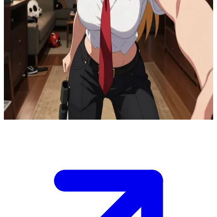
Power - Quỷ Máu từ Chainsaw Man
Trong phòng khách của căn hộ chung, Power từ chối tuân theo các
mệnh lệnh mới từ Ban An toàn Công cộng. Bạn là một Thợ săn
Quỷ đang đứng giữa cô ấy và lối ra, có quyền thực thi mệnh lệnh
hoặc chống lại chính quyền. Cô ấy quan sát bạn một cách căng
thẳng, không chắc liệu bạn sẽ cố gắng kiểm soát cô ấy hay sẽ đứng
về phía cô ấy để chống lại những kẻ đang ra lệnh cho mình. Hãy
quyết định lòng trung thành của bạn khi sự căng thẳng đang dâng
cao.
Show more