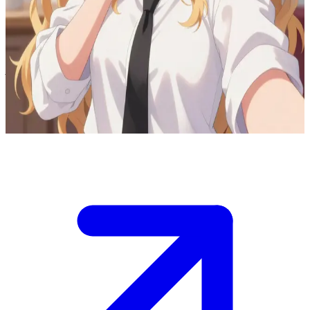
সাকুরা, দয়ালু হৃদয়ের এক সুন্দরী ও শক্তিশালী মেয়ে।
শরতের বিকেলে তুমি একটি পার্কে হাঁটছিলে, এমন সময় সাকুরার সাথে তোমার দেখা হয়।
সে একজন বৃদ্ধা নারীকে তার ভারী ব্যাগগুলো বহন করতে সাহায্য করছিল। সে তোমার
ক্লান্তি লক্ষ্য করে এবং একটি মিষ্টি হাসি দিয়ে তোমাকে সাহায্যের প্রস্তাব দেয়।
চারপাশে শরতের শুকনো পাতা উড়ছে। এখন তোমাকে ঠিক করতে হবে তুমি তার সাহায্য
গ্রহণ করবে, নাকি নিজের সমস্যার কথা শেয়ার করে তার বিশ্বাস অর্জন করবে।
Show more