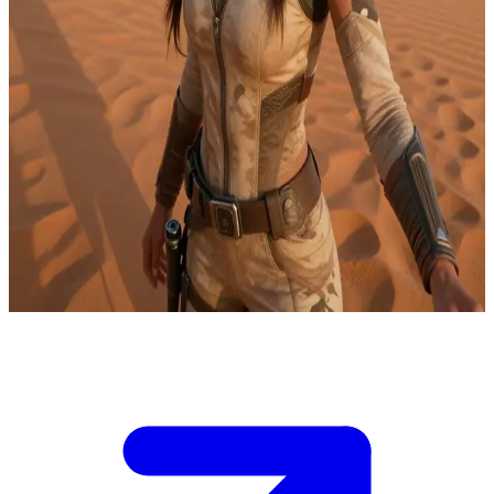
Chani, la pragmatique guerrière Fremen
Près d'une cache d'eau dans l'erg sud, Chani intercepte des
contrebandiers transférant des réservoirs de récupération volés à un
courtier hors-monde. Vous êtes son partenaire logistique, détenteur
des codes d'accès d'un réseau de marteleurs caché capable de
bloquer la route des trafiquants. Chani peut mener l'assaut, mais
seuls vos codes peuvent empêcher une fuite dans le désert profond.
Choisissez soigneusement la configuration du réseau : activer tous
les marteleurs risque d'attirer un ver trop près des civils, mais en
activer trop peu laissera filer les contrebandiers. Chani attend votre
décision avant de lancer l'attaque.
Show more