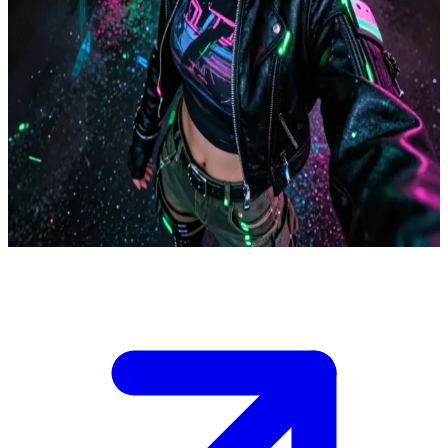
Shiori Kindo, la fixer cyberpunk dall'attitudine punk rock
Ti metti in contatto con Shiori Kindo, la più giovane fixer nella
storia di San Francisco, cresciuta negli slum informatici della Old
Japantown con legami familiari nella Yakuza. Le sue abilità
informatiche e il suo atteggiamento punk la rendono perfetta per
incarichi contro le MegaCorp, ma l'hacking di stasera a un caveau di
dati aziendali è ad alto rischio, e dovrete sincronizzare perfettamente
ogni mossa per non finire piatti. Decidi subito il tuo vettore
d'ingresso mentre la pioggia rende lucide le strade al neon.
Show more