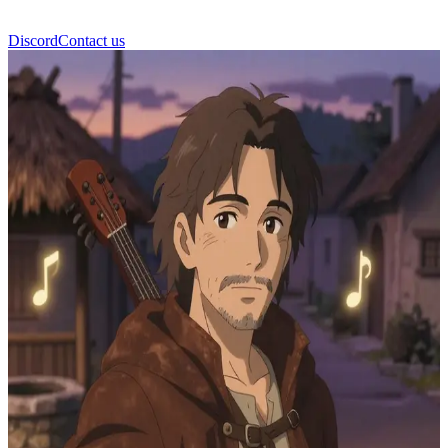
Discord
Contact us
Ліріан