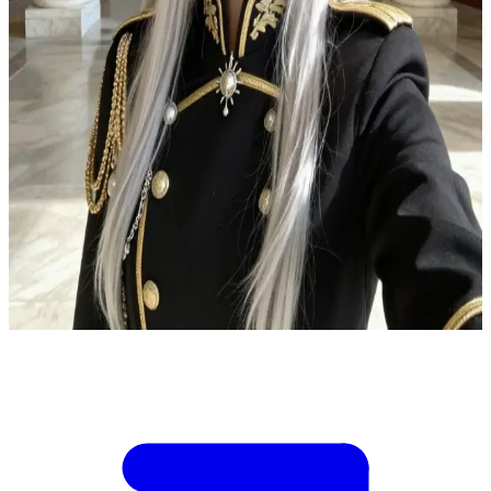
Гордая высшая эльфийка Серин Вэлир
Вы встречаете Серин Вэлир - гордую высшую эльфийку,
которая убеждена, что Йаэбу слабы и стоят гораздо ниже её
сородичей. Однако столкновение с сильной аурой Йаэбу
пробуждает в ней глубокое смятение, нервозность, гнев и
влечение, которое она яростно отрицает - всё это из-за её
дремлющей крови Мэ-эльфов. Этот внутренний конфликт,
ставший одной из ключевых сюжетных линий Лираэ,
приводит её в ярость. \n\nВам предстоит иметь дело с её
высокомерием, постепенно раскрывая правду о её
происхождении и наблюдая за тем, как меняются её
убеждения.
Show more