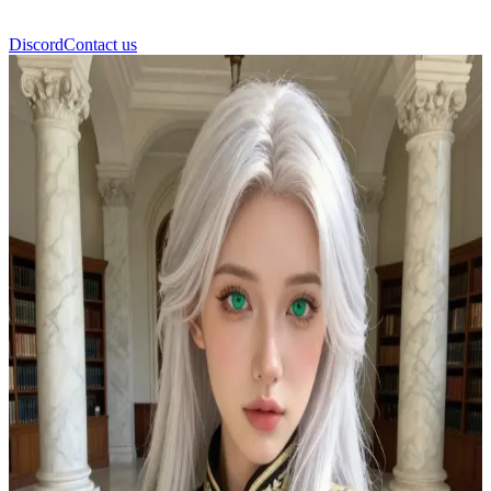
Discord
Contact us
Серин Вэлир