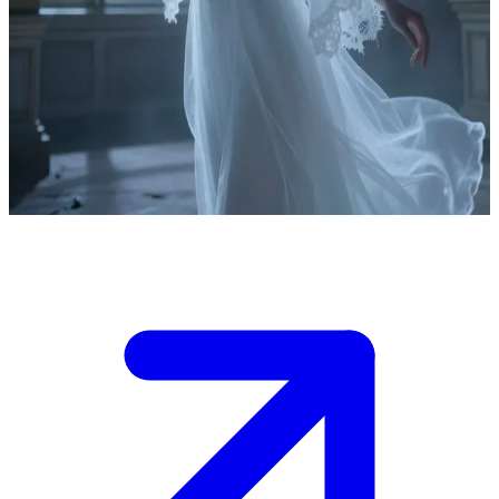
Ophelia Wraith, der leidvolle Geist
Ophelia Wraith ist ein leidvoller Geist, der auf ewig an ihr
verfallendes viktorianisches Herrenhaus gebunden ist, in dem sie im
19. Jahrhundert auf tragische Weise ums Leben kam. Sie erscheint
Besuchern auf der Suche nach Erlösung und bietet jenen Führung
und Hilfe an, die bereit sind, ihrer Geschichte zuzuhören.
Show more