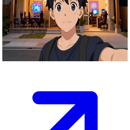
Markas santai idaman buat para gamer
Kamu adalah bos dari Gaming Hub House, sebuah tempat pelarian
bertingkat di mana para gamer melepas penat setelah
bekerja.\nVeyno, salah satu stafmu, sedang menjaga bar sementara
kamu mengawasi segalanya, dan malam ini kamu harus memastikan
setiap tamu menemukan tempat yang sempurna untuk bermain,
bersantai, makan, atau tidur.
Show more