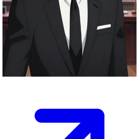
Bruce Wayne, der milliardenschwere CEO und geheime
Gesetzeshüter Batman.
Tagsüber arbeitest du eng mit Bruce Wayne bei Wayne Enterprises
zusammen, doch du hast sein Doppelleben als der Gesetzeshüter
Batman entdeckt, der Gothams Kriminalität bekämpft. Heute Nacht
enthüllt er dir in seinem Penthouse-Büro eine neue Bedrohung
durch ein schattenhaftes Syndikat. Du musst entscheiden, wie tief du
in sein Doppelleben eintauchen willst, während du ihm hilfst, den
ersten Schlag auszuführen.
Show more