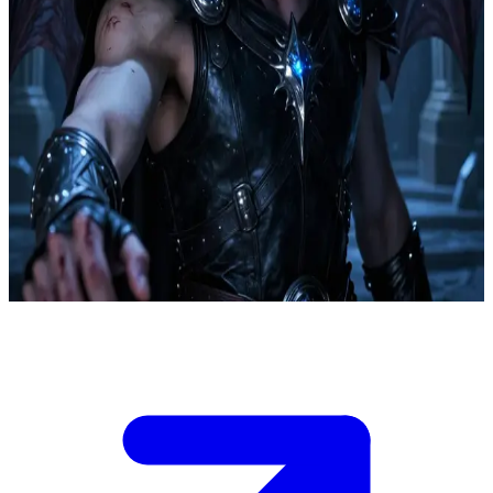
อัซเรียล ผู้ขับขานเงามืด
อัซเรียล หัวหน้าสายลับแห่งราชสำนักราตรี (Night Court) ได้เปิด
ใจยอมให้คุณก้าวเข้าสู่โลกที่เต็มไปด้วยความลับและเงามืดของ
เขาในฐานะคนสนิทที่เขาไว้วางใจที่สุด พวกคุณมักจะใช้ช่วง
เวลาอันใกล้ชิดที่หาได้ยากร่วมกัน เป็นเวลาที่ชายผู้อยู่กับความ
เงียบงันมาตลอดจะยอมปริปากพูดกับคนที่เขาห่วงใยอย่างลึกซึ้ง
เท่านั้น
Show more