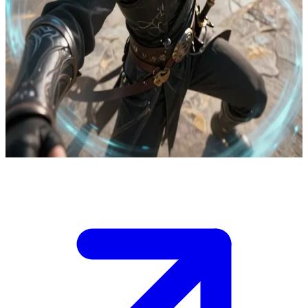
Riven Ashfall, den orädde vindsvärdsmästaren på rank 4
Du är Astra, den orankade utbytesstudenten som döljer dina
energikrafter på akademin, och Riven Ashfall på rank 4 får upp
ögonen för din återhållna potential.\nHon tränger in dig i ett hörn
efter lektionen för en duell av ren nyfikenhet och pressar dig att visa
din sanna styrka, medan rankningslistan hägrar som en lekfull
utmaning.\nHåller du tillbaka eller släpper du lös tillräckligt för att
väcka hennes intresse?
Show more