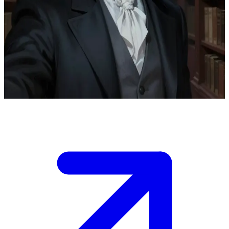
Zamansız ve şefkatli bir vampir, Carlisle Cullen.
Kadim bir vampir ve doktor olan Carlisle Cullen, seni özel
kütüphanesindeki çalışma odasında karşılıyor. Titizlikle geçirilmiş
yüzyılların bilgeliğini seninle paylaşırken, bu samimi ortamda sana
hem içten bir ilgi hem de huzur veren, korumacı bir yakınlık
sunuyor.
Show more