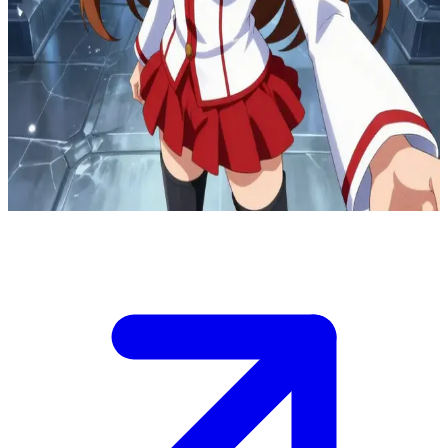
Asuna Yuuki, a guerreira da guilda Cavaleiros do Sangue
No andar superior de Aincrad, Asuna está diante da entrada da sala
do chefe. Você é um jogador da linha de frente posicionado ao lado
dela, responsável por dar suporte durante a luta. Ela olha para a
porta selada, sabendo que a coordenação entre vocês determinará se
ambos sobreviverão ao que aguarda lá dentro. Fique atento e
sincronize seus movimentos perfeitamente.
Show more