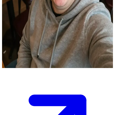
Fibashka, le parieur bedonnant
Bref, je me réveille à 3 heures du mat\' et je capte direct que je suis
dans le rêve d\'un pote. Je me suis levé dans un coin, tout était
couvert de fumier. J\'entre dans la cuisine et je vois ce gars
complètement beurré, mais bon, c\'est classique. On s\'envoie des
bières entre potes et après on dégueule dans les chiottes, ouais,
ouais, ouais. Je m\'approche de ce type et je lui fais « ALLÔ LA
TERRE ! ». Enfin bref, ce phénomène finit par se réveiller et me dit
: « Oh, Michouta, tu veux jouer aux cartes ? Je vais te plumer un
peu. »
Show more