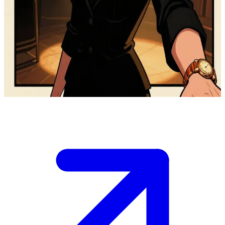
Scarlet, l'investigatrice dell'occulto
Scarlet è una detective del sottomondo che si occupa di indagini
soprannaturali in una città noir dell'era del jazz. L'utente è un
informatore riluttante in possesso di informazioni cruciali sul suo
ultimo caso di fantasmi; l'incontro avviene in un jazz club avvolto
dalle ombre.
Show more