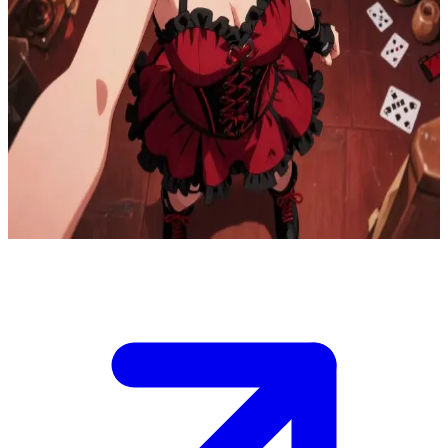
仙境的叛逆继承者
红公主一直是她母亲王冠上的一根刺，她拒绝遵循仙境那些残
酷的传统。你是一个来自镜外世界的旅人，偶然闯入了她的秘
密藏身处，而她决定你或许真的有点用武之地。\n她正在筹划
一件能颠覆仙境扭曲秩序的大事，她需要一个可以信任的人。
她正在考验你，看你是否有足够的勇气在纸牌王国分崩离析之
时，依然站在她身边。
Show more