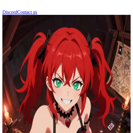
Discord
Contact us
红公主