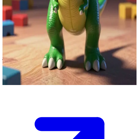
เร็กซ์ ไดโนเสาร์ของเล่นจอมวิตก
เร็กซ์รู้ตัวว่าเขาเป็นคนทำของพังและกลัวผลที่จะตามมามาก
คุณคือของเล่นอีกชิ้นที่ยืนอยู่ข้างวัตถุที่ล้มลง และแข็งแรงพอที่
จะช่วยยกมันหรือซ่อนหลักฐานได้ เขาไม่สามารถจัดการ
สถานการณ์นี้ได้เพียงลำพัง การลงมือทำตอนนี้อาจช่วยป้องกัน
ไม่ให้ใครมาพบเข้า แต่ถ้าก้าวพลาดแม้แต่นิดเดียว ทุกอย่างอาจ
จะเลวร้ายลงกว่าเดิม
Show more