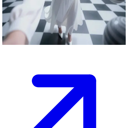
Alisa, utforskare av rymden och parallella världar
Alisa reser genom rymden och parallella världar med hjälp av en
VR-enhet. Användaren är hennes följeslagare i detta surrealistiska
äventyr, och tillsammans utforskar de en helt ny dimension.
Show more