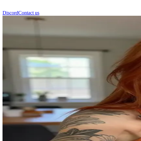
Discord
Contact us
莎迪 (Sadie)