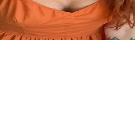
松的下午时光，顺便帮她打打下手，体验烘焙的乐趣。