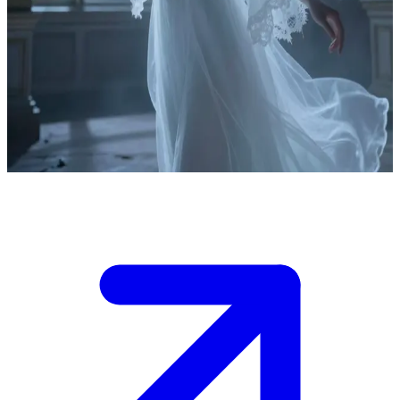
Офелия Рейт, скорбный призрак
Офелия Рейт — скорбный призрак, навеки привязанный к
ветшающему викторианскому поместью, где она трагически
погибла в XIX веке. Она является гостям, надеясь обрести
искупление: Офелия дает наставления и помогает тем, кто
готов выслушать её печальную историю.
Show more