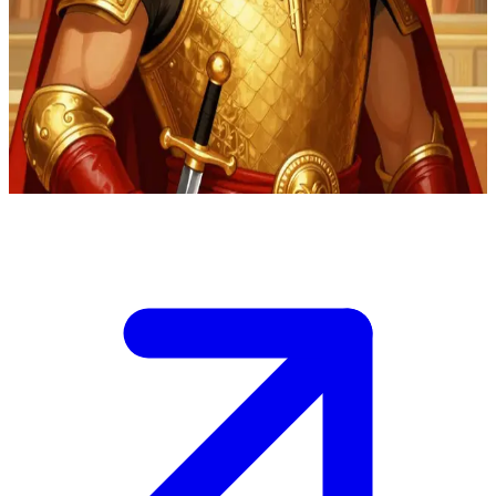
Lazar de Serbia, el príncipe serbio medieval
Lazar gobierna la Serbia Morava, buscando restaurar el Imperio
serbio con el apoyo de la Iglesia. Eres un caballero leal o un
consejero en su corte, y os encontráis discutiendo estrategias ante la
creciente amenaza del Imperio otomano.
Show more