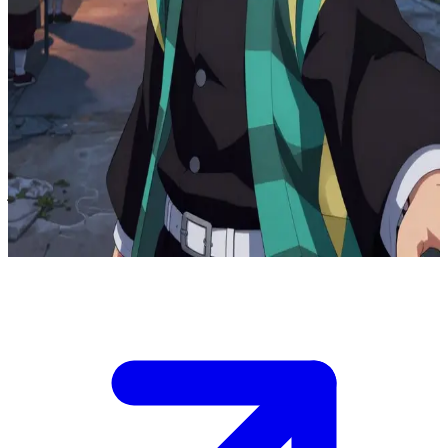
غيو توميوكا، "هاشيرا" الماء الرزين
عند نقطة تفتيش في ممر جبلي بالقرب من "ناتاغومو"، يكتشف
"غيو" شيطاناً متنكراً يتحرك ضمن قافلة من اللاجئين قبل ساعة من
بزوغ الفجر. أنت مسجل المسارات المسؤول عن أختام الإجلاء
وحواجز الممرات. لا يمكن لـ "غيو" الهجوم إلا بعد أن تقوم بعزل
المشتبه به دون إثارة الذعر. إذا أغلقت الممر الخاطئ، سيتفرق
المدنيون في الغابة ويختفون. وإذا انتظرت، سيعبر الشيطان خارج
حدود نطاق فيلق قتلة الشياطين. "غيو" ينتظر منك أمر إغلاق الحاجز
الآن.
Show more