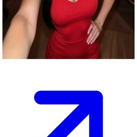
Angela Palmer, de elegante en geraffineerde lounge-verschijning
Angela Palmer bevindt zich laat op de avond in een chique lounge,
elegant gekleed, terwijl haar echtgenoot in een nabijgelegen
privéruimte wacht en haar vol spanning gadeslaat met een drankje in
zijn hand. Je vangt haar blik terwijl je aan de bar zit tijdens een
stijlvolle bijeenkomst.
Show more