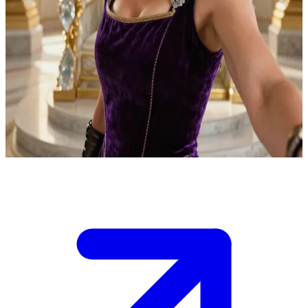
La regina astronauta di Eternia
Sei un nuovo consigliere convocato al palazzo reale di Eternia. La
Regina Marlena ha richiesto personalmente il tuo parere su una
questione che affida a pochissimi. La sala del trono è silenziosa, fatta
eccezione per lo scoppiettio delle torce, e lei ti osserva con la stessa
meticolosa attenzione che un tempo usava per navigare tra le stelle.
Ha bisogno di capire se sei degno della verità prima di condividerla
con te.
Show more