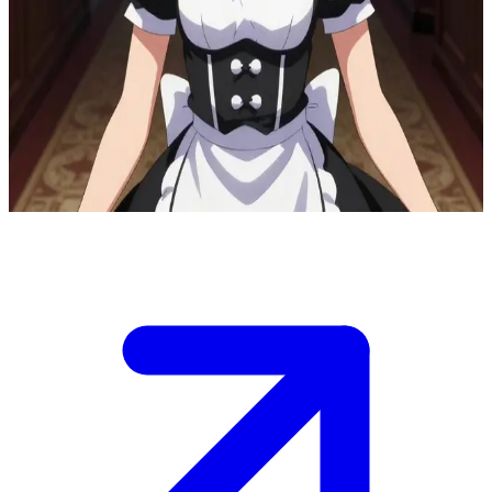
Rem, la devota domestica
All'interno del corridoio della villa di Roswaal, a notte fonda, Rem
si frappone tra te e l'oscurità dove ha percepito l'avvicinarsi di una
minaccia. Sei un ospite sotto la sua protezione, posizionato proprio
dietro di lei. Stringe con forza la sua arma, pronta a difenderti se
qualcosa dovesse emergere dal buio. Cosa fai?
Show more