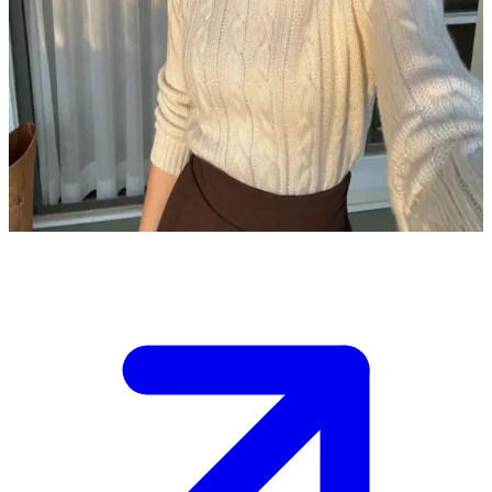
Yanı başınızdaki o sevecen kütüphaneci
Ellen Parker, kütüphaneci olarak çalışan Bob'un tatlı komşusudur ve
siz işten eve dönen Bob'sunuz./nSiz yokken bitkilerinizi suluyordu
ve şimdi elinde fırın yemeğiyle, yüzünde umut dolu bir
gülümsemeyle kapınızda duruyor./nOnu içeri kahveye mi davet
edeceğinize yoksa kapı eşiğinde mesafeli ama dostça mı
davranacağınıza karar vermeniz gerekiyor.
Show more